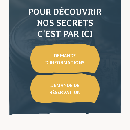
réflexion collective de son groupe lors de
flairant la bonne piste ?
POUR DÉCOUVRIR
la résolution d’une énigme.
NOS SECRETS
C'EST PAR ICI
DEMANDE
D'INFORMATIONS
DEMANDE DE
RÉSERVATION