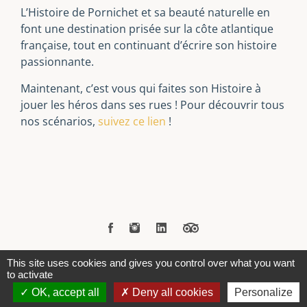
L’Histoire de Pornichet et sa beauté naturelle en
font une destination prisée sur la côte atlantique
française, tout en continuant d’écrire son histoire
passionnante.
Maintenant, c’est vous qui faites son Histoire à
jouer les héros dans ses rues ! Pour découvrir tous
nos scénarios,
suivez ce lien
!
This site uses cookies and gives you control over what you want
Copyrights © 2021 Les Secrets - Tous droits réservés -
to activate
Mentions légales et CGV
-
Politique de confidentialité
OK, accept all
Deny all cookies
Personalize